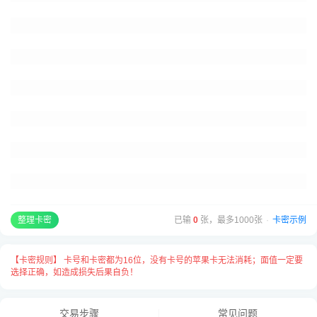
卡号与卡密之间请用
“空格”
隔开，
每张卡占用一行用
“换行”
隔开，例：
GCA187366300255 XVDMVGM5N9YVXKND
已输
0
张，最多1000张
·
卡密示例
整理卡密
【卡密规则】 卡号和卡密都为16位，没有卡号的苹果卡无法消耗；面值一定要
选择正确，如造成损失后果自负！
交易步骤
常见问题