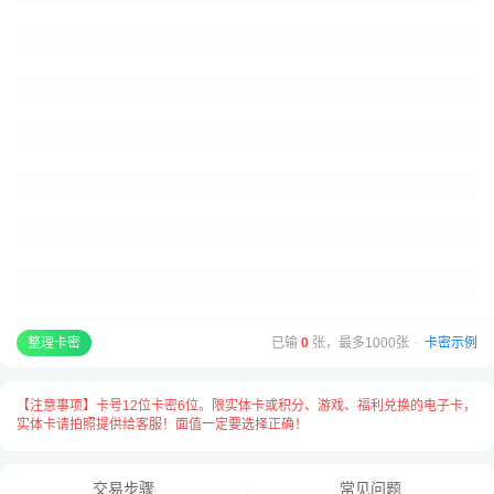
卡号与卡密之间请用
“空格”
隔开，
每张卡占用一行用
“换行”
隔开，例：
已输
0
张，最多1000张
·
卡密示例
整理卡密
【注意事项】卡号12位卡密6位。限实体卡或积分、游戏、福利兑换的电子卡，
实体卡请拍照提供给客服！面值一定要选择正确！
交易步骤
常见问题